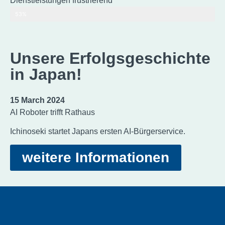
Dienstleistungen frustrierend
Source: Gartner
53%
Unsere Erfolgsgeschichte
in Japan!
15 March 2024
AI Roboter trifft Rathaus
Ichinoseki startet Japans ersten AI-Bürgerservice.
weitere Informationen