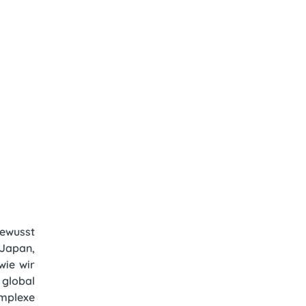
bewusst
 Japan,
wie wir
 global
omplexe